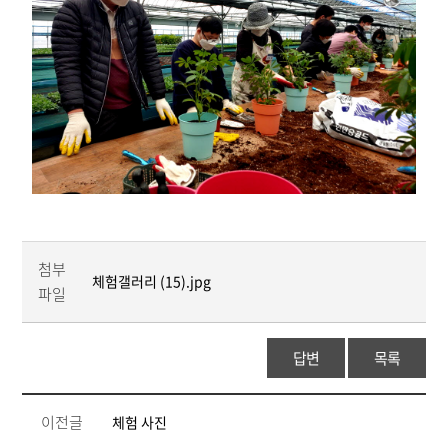
첨부
체험갤러리 (15).jpg
파일
답변
목록
이전글
체험 사진