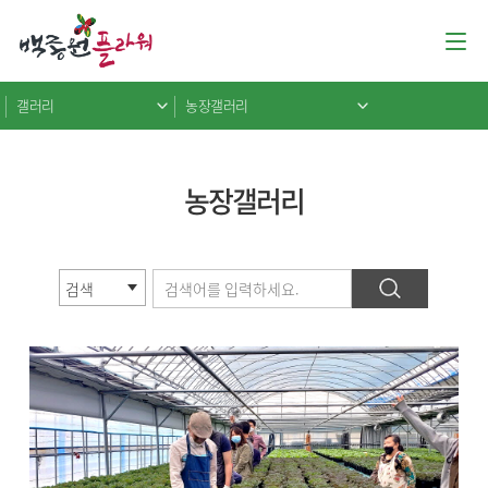
갤러리
농장갤러리
농장갤러리