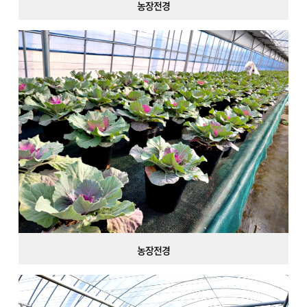
농장전경
농장전경