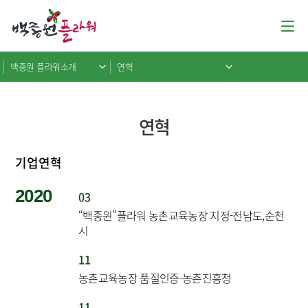
백종원 플라워소개
연혁
연혁
기업연혁
2020
03
“백종원”플라워 농촌교육농장 지정-전남도,순천
시
11
농촌교육농장 품질인증-농촌진흥청
11