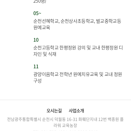
250명)
05~
순천선혜학교, 순천상사초등학교, 벌교중학교등
원예교육
10
순천고등학교 한평정원 강의 및 교내 한평정원 디
자인 및 식재
11
광양이음학교 전학년 원예치유교육 및 교내 정원
구성
오시는길
사업소개
전남광주통합특별시 순천시 덕월동 16-31 화훼단지내 12번
백종원 플
라워 교육농장