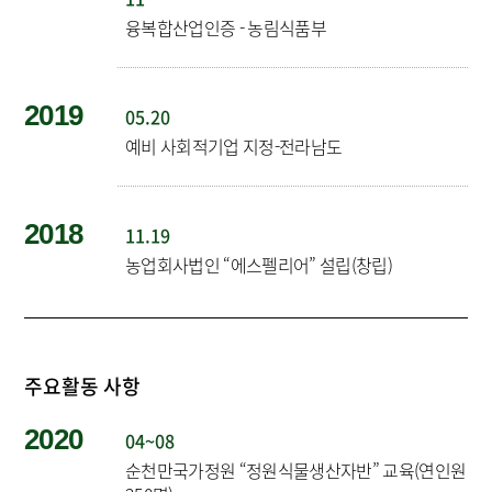
융복합산업인증 - 농림식품부
2019
05.20
예비 사회적기업 지정-전라남도
2018
11.19
농업회사법인 “에스펠리어” 설립(창립)
주요활동 사항
2020
04~08
순천만국가정원 “정원식물생산자반” 교육(연인원