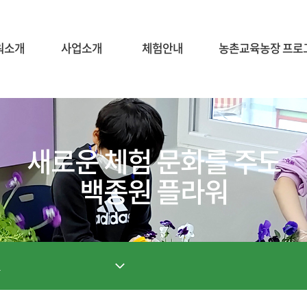
워소개
사업소개
체험안내
농촌교육농장 프로
새로운 체험 문화를 주도
백종원 플라워
료