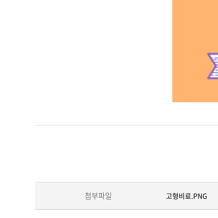
첨부파일
고형비료.PNG