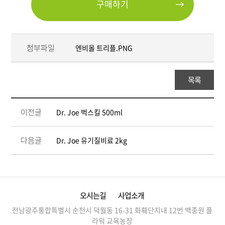
구매하기
첨부파일
엔비올 트리플.PNG
목록
이전글
Dr. Joe 벅스킬 500ml
다음글
Dr. Joe 유기질비료 2kg
오시는길
사업소개
전남광주통합특별시 순천시 덕월동 16-31 화훼단지내 12번
백종원 플
라워 교육농장