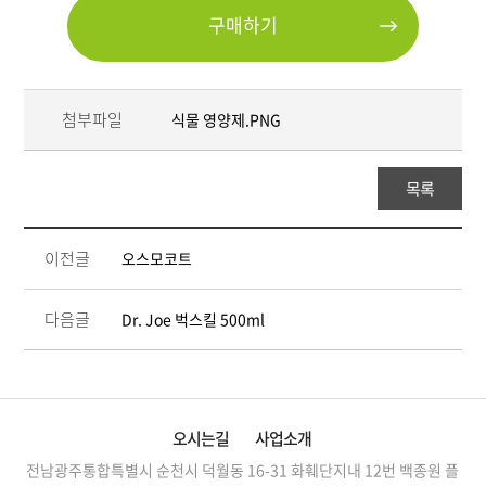
구매하기
첨부파일
식물 영양제.PNG
목록
이전글
오스모코트
다음글
Dr. Joe 벅스킬 500ml
오시는길
사업소개
전남광주통합특별시 순천시 덕월동 16-31 화훼단지내 12번
백종원 플